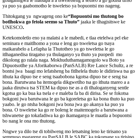
golaganngwa le matsapa a a tsweletseng a setheo a go godisa tiriso
ya puo ya gaabomotho le tsweletso ya bopuontsi mo nageng.
Thitokgang ya ngwageng ono ke
“Bopuontsi mo thutong bo
botlhokwa go fetola seemo sa Thuto”
jaaka le tlhagisitswe ke
UNESCO
.
Ketekomoletlo eno ya malatsi a le mabedi, e tlaa etelelwa pel eke
seminara e maitlhomo a yona e leng go tsweletsa go tsaya
maikarabelo a Lefapha la Thutotheo ya go tsweletsa le go
itlhaganedisa tiragatso ya thulaganyo ya thuto ya puopedi mo
dikolong go ralala naga. Mokhuduthamagamogolo wa Boto ya
Dipuotsotlhe ya Aforikaborwa (PanSALB) Rre Lance Schultz, a re
bontsi jwa baagi mo lefatsheng ba fitlhelela thuto le didiriswa tsa go
ithuta ka dipuo tse e seng tsaabobona kgotsa dipuo tse e seng tsa
bona. Barutwana ba itemogela dikgwetlho tsa go ithuta mareo a a
jaaka dirutwa tsa STEM ka dipuo tse as a di tlhaloganyeng sentle
kgotsa go ka bua ka tsela e e maleba fa ba di dirisa. Se se fokotsa
bokgoni jwa barutwana le go ba kgoreletsa go ka bona thuto ka puo
yaabo. le go ntsha bokgoni jwa bona jwa go akanya ka puo ya
bona. O tsweletse ka go re boleng le maitemogelo a barutwana a
tshwanetse go tokafadiwa ka go ikamaganya le maatla a bopuontsi
bo nang le ona mo thutong.
Nngwe ya dilo tse di tobilweng mo letsatsing leno ke tirisano ya
semmuso magareng ga PanSALB le SABC ka tokomane ya tirisino