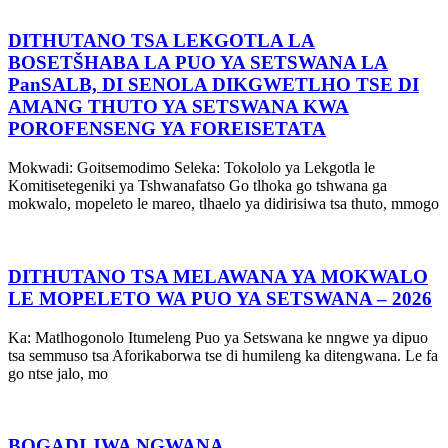
DITHUTANO TSA LEKGOTLA LA
BOSETŠHABA LA PUO YA SETSWANA LA
PanSALB, DI SENOLA DIKGWETLHO TSE DI
AMANG THUTO YA SETSWANA KWA
POROFENSENG YA FOREISETATA
Mokwadi: Goitsemodimo Seleka: Tokololo ya Lekgotla le
Komitisetegeniki ya Tshwanafatso Go tlhoka go tshwana ga
mokwalo, mopeleto le mareo, tlhaelo ya didirisiwa tsa thuto, mmogo
DITHUTANO TSA MELAWANA YA MOKWALO
LE MOPELETO WA PUO YA SETSWANA – 2026
Ka: Matlhogonolo Itumeleng Puo ya Setswana ke nngwe ya dipuo
tsa semmuso tsa Aforikaborwa tse di humileng ka ditengwana. Le fa
go ntse jalo, mo
BOGADI JWA NGWANA