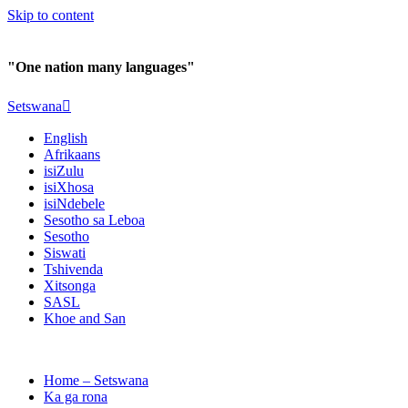
Skip to content
"One nation many languages"
Setswana
English
Afrikaans
isiZulu
isiXhosa
isiNdebele
Sesotho sa Leboa
Sesotho
Siswati
Tshivenda
Xitsonga
SASL
Khoe and San
Home – Setswana
Ka ga rona