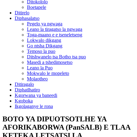
Ditokololo
Boetapele
Ditirelo
Diphasalatso
Pegelo ya ngwaga
Leano la tiragatso la ngwaga
Toga-maano e e tseneletseng
Lokwalo dikgang
Go ntsha Dikgang
Temoso la puo
Ditshwanelo tsa Botho tsa puo
Masedi a tshedimosetso
Leano la Puo
Mokwalo le mopeleto
Molaotheo
Ditiragalo
Diphatlhatiro
Kgorwana ya baneedi
Kgoboka
Ikgolaganye le rona
BOTO YA DIPUOTSOTLHE YA
AFORIKABORWA (PanSALB) E TLAA
KETEKA LETSATSI LA