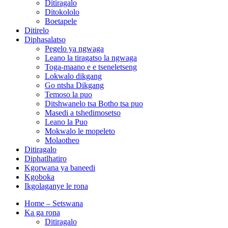
Ditiragalo
Ditokololo
Boetapele
Ditirelo
Diphasalatso
Pegelo ya ngwaga
Leano la tiragatso la ngwaga
Toga-maano e e tseneletseng
Lokwalo dikgang
Go ntsha Dikgang
Temoso la puo
Ditshwanelo tsa Botho tsa puo
Masedi a tshedimosetso
Leano la Puo
Mokwalo le mopeleto
Molaotheo
Ditiragalo
Diphatlhatiro
Kgorwana ya baneedi
Kgoboka
Ikgolaganye le rona
Home – Setswana
Ka ga rona
Ditiragalo