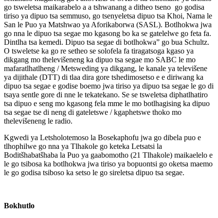
go tsweletsa maikarabelo a a tshwanang a ditheo tseno go godisa
tiriso ya dipuo tsa semmuso, go tsenyeletsa dipuo tsa Khoi, Nama le
San le Puo ya Matshwao ya Aforikaborwa (SASL). Botlhokwa jwa
go nna le dipuo tsa segae mo kgasong bo ka se gatelelwe go feta fa.
Dintlha tsa kemedi. Dipuo tsa segae di botlhokwa” go bua Schultz.
O tsweletse ka go re setheo se solofela fa tiragatsoga kgaso ya
dikgang mo thelevišeneng ka dipuo tsa segae mo SABC le mo
mafaratlhatlheng / Metsweding ya dikgang, le kanale ya televišene
ya dijithale (DTT) di tlaa dira gore tshedimosetso e e diriwang ka
dipuo tsa segae e godise boemo jwa tiriso ya dipuo tsa segae le go di
tsaya sentle gore di nne le tekatekano. Se se tsweletsa diphatlhatiro
tsa dipuo e seng mo kgasong fela mme le mo botlhagising ka dipuo
tsa segae tse di neng di gateletswe / kgaphetswe thoko mo
thelevišeneng le radio.
Kgwedi ya Letsholotemoso la Bosekaphofu jwa go dibela puo e
tlhophilwe go nna ya Tlhakole go keteka Letsatsi la
Boditšhabatšhaba la Puo ya gaabomotho (21 Tlhakole) maikaelelo e
le go tsibosa ka botlhokwa jwa tiriso ya bopuontsi go oketsa maemo
le go godisa tsiboso ka setso le go sireletsa dipuo tsa segae.
Bokhutlo